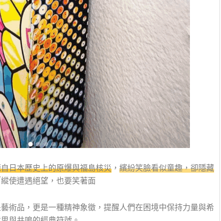
源自日本歷史上的原爆與福島核災
，
繽紛笑臉看似童趣，卻隱藏
「縱使遭遇絕望，也要笑著面
是藝術品，更是一種精神象徵，提醒人們在困境中保持力量與希
哲思與共鳴的經典符號。