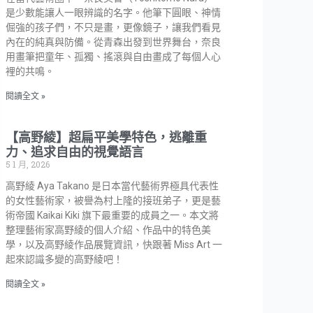
是少數能讓人一眼辨識的名字。他筆下圓眼、神情
倔強的孩子們，不只是畫，更像鏡子，讓我們看見
內在的純真與防備。從青森出發到世界舞台，奈良
用畫筆把童年、孤獨、搖滾與自由畫成了每個人心
裡的共鳴。
閱讀全文 »
【高野綾】超扁平美學特色，逃離重
力、追求自由的視覺語言
5 1 月, 2026
高野綾 Aya Takano 是日本當代藝術界極具代表性
的女性藝術家，被譽為村上隆的接班弟子，更是藝
術帝國 Kaikai Kiki 旗下最重要的成員之一。本文將
整理藝術家高野綾的個人介紹、作品中的特色美
學，以及高野綾作品展覽資訊，快跟著 Miss Art 一
起來認識多變的高野綾吧！
閱讀全文 »