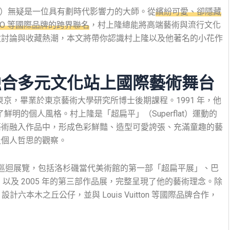
kami）無疑是一位具有劃時代影響力的大師。從
繽紛可愛、卻隱藏
IQLO 等國際品牌的跨界聯名
，村上隆總能將高端藝術與流行文化
數討論與收藏熱潮，本文將帶你認識村上隆以及他著名的小花作
融合多元文化站上國際藝術舞台
 年出生於東京，畢業於東京藝術大學研究所博士後期課程。1991 年，他
展現了鮮明的個人風格。村上隆是「超扁平」（Superflat）運動的
藝術融入作品中，形成色彩鮮豔、造型可愛誇張、充滿童趣的藝
及個人哲思的觀察。
開始巡迴展覽，包括洛杉磯當代美術館的第一部「超扁平展」、巴
」，以及 2005 年的第三部作品展，完整呈現了他的藝術理念。除
計六本木之丘公仔，並與 Louis Vuitton 等國際品牌合作，