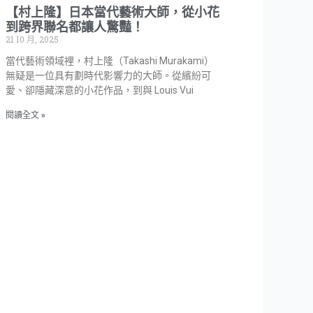
【村上隆】日本當代藝術大師，從小花
到跨界聯名都讓人驚豔！
21 10 月, 2025
當代藝術領域裡，村上隆（Takashi Murakami）
無疑是一位具有劃時代影響力的大師。從繽紛可
愛、卻隱藏深意的小花作品，到與 Louis Vui
閱讀全文 »