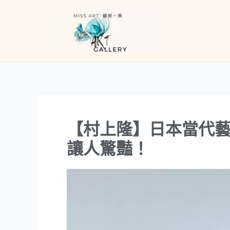
跳
至
主
要
內
容
【村上隆】日本當代
讓人驚豔！