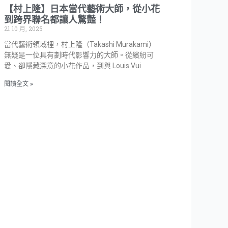
【村上隆】日本當代藝術大師，從小花
到跨界聯名都讓人驚豔！
21 10 月, 2025
當代藝術領域裡，村上隆（Takashi Murakami）
無疑是一位具有劃時代影響力的大師。從繽紛可
愛、卻隱藏深意的小花作品，到與 Louis Vui
閱讀全文 »