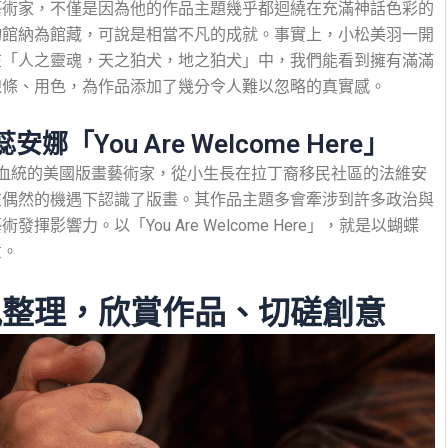
藝術家，不僅是因為他的作品主題幾乎都迴繞在充滿神話色彩的
物館納為館藏，可說是相當不凡的成就。事實上，小松美羽一開
在「人之靈魂，天之狛犬，地之狛犬」中，我們能看到擁有滿滿
線條、用色，為作品添加了幾分令人難以忽略的真實感。
You Are Welcome Here」
）是擁有祕魯血統的美國版畫藝術家，從小生長在拉丁裔移民社區的法維安
在偶然的機遇下認識了版畫。其作品主題多會牽涉到許多政治與
響力。以「You Are Welcome Here」，就是以蝴蝶
意。
訊整理，欣賞作品、切磋創意