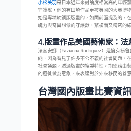
小松美羽
是日本近年來討論度相當高的年輕
守護獸，他的有田燒作品更被英國的大英博
始是專精於銅版版畫的，如同前面提及的，
魄力與奇異想像的守護獸，繁複而又精密的
4.版畫作品美國藝術家：法蕊安娜「
法蕊安娜（Favianna Rodriguez
納，因為看見了許多不公不義的社會問題，
社會議題，透過版畫的複製特性，期望藉由藝術發揮影
的遷徙做為意象，來表達對於外來移民的善
台灣國內版畫比賽資