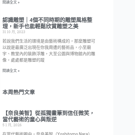
閱讀全文 »
認識雕塑｜4個不同時期的雕塑風格整
理，新手也能輕鬆欣賞雕塑之美
31 10 月, 2023
若說我們生活的環境是由藝術構成的，那麼雕塑可
以說是最廣泛出現在你我周遭的藝術品，小至廟
宇、教堂內的裝飾浮雕，大至公園與博物館內的雕
像，處處都是雕塑的蹤
閱讀全文 »
本周熱門文章
【奈良美智】從孤獨畫筆到信任微笑，
當代藝術的童心與叛逆
5 1 月, 2026
在當代藝術圈中，奈良美智（Yoshitomo Nara）