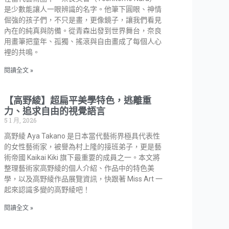
是少數能讓人一眼辨識的名字。他筆下圓眼、神情
倔強的孩子們，不只是畫，更像鏡子，讓我們看見
內在的純真與防備。從青森出發到世界舞台，奈良
用畫筆把童年、孤獨、搖滾與自由畫成了每個人心
裡的共鳴。
閱讀全文 »
【高野綾】超扁平美學特色，逃離重
力、追求自由的視覺語言
5 1 月, 2026
高野綾 Aya Takano 是日本當代藝術界極具代表性
的女性藝術家，被譽為村上隆的接班弟子，更是藝
術帝國 Kaikai Kiki 旗下最重要的成員之一。本文將
整理藝術家高野綾的個人介紹、作品中的特色美
學，以及高野綾作品展覽資訊，快跟著 Miss Art 一
起來認識多變的高野綾吧！
閱讀全文 »