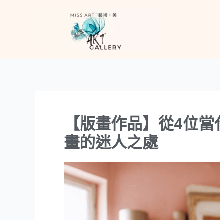
跳
至
主
要
內
容
【版畫作品】從4位當
畫的迷人之處